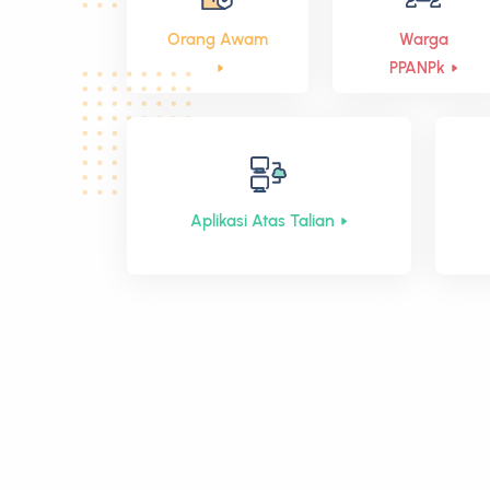
Perpustakaan akan dibuka se
Membantu operasi pembukaan
Orang Awam
Warga
penyelenggaraan selesai at
semula Perpustakaan Awam
PPANPk
Cawangan Seri Iskandar.
Segala kesulitan yang
Untuk maklumat l
Ditutup sementara. .
☎️ 05
Sekian, t
Aplikasi Atas Talian
Ditutup sementara.