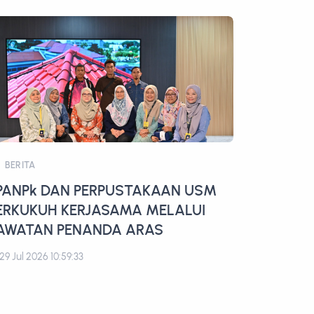
BERITA
BERITA
PANPk DAN PERPUSTAKAAN USM
PENGARA
ERKUKUH KERJASAMA MELALUI
ANUGER
AWATAN PENANDA ARAS
CEMERLA
29 Jul 2026 10:59:33
23 Jul 2026