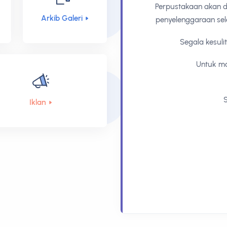
1 J
mula sebaik sahaja kerja-kerja
Perpustakaan
sehi
Arkib Galeri
au sehingga dimaklumkan kelak.
Desa Bota Kanan
Dim
 timbul amatlah dikesali.
1 J
anjut, sila hubungi:
Perpustakaan
sehin
-6181888
Komuniti Kampar
1 J
erima kasih.
Iklan
Perpustakaan
sehi
Desa GPMS
Dim