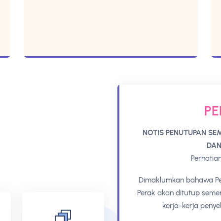
P
A PERPUSTAKAAN AWAM NEGERI
NOTIS PERMAKLUMA
L, IPOH PERAK
PERKHIDM
da semua pengguna,
Nama
T
Perpustakaan
Pe
an Awam Negeri dan Digital, Ipoh,
Perpustakaan
1 J
da 31 Julai 2026 (Jumaat) berikutan
Awam Cawangan
seh
aan yang sedang dijalankan.
Batu Gajah
Sept