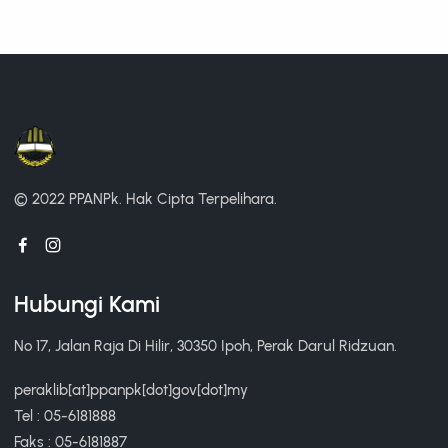
© 2022 PPANPk.
Hak Cipta Terpelihara.
Hubungi Kami
No 17, Jalan Raja Di Hilir, 30350 Ipoh, Perak Darul Ridzuan.
peraklib[at]ppanpk[dot]gov[dot]my
Tel : 05-6181888
Faks : 05-6181887