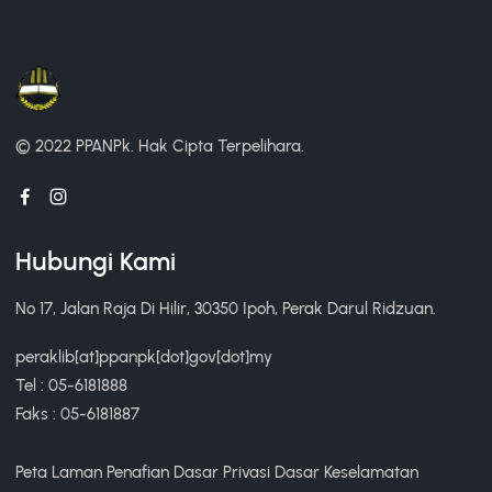
© 2022 PPANPk.
Hak Cipta Terpelihara.
Hubungi Kami
No 17, Jalan Raja Di Hilir, 30350 Ipoh, Perak Darul Ridzuan.
peraklib[at]ppanpk[dot]gov[dot]my
Tel : 05-6181888
Faks : 05-6181887
Peta Laman
Penafian
Dasar Privasi
Dasar Keselamatan