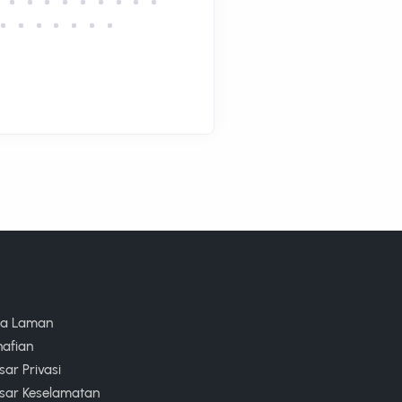
ta Laman
nafian
ar Privasi
sar Keselamatan