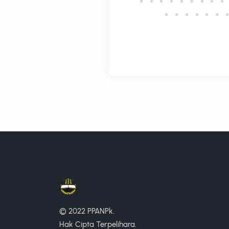
© 2022 PPANPk.
Hak Cipta Terpelihara.