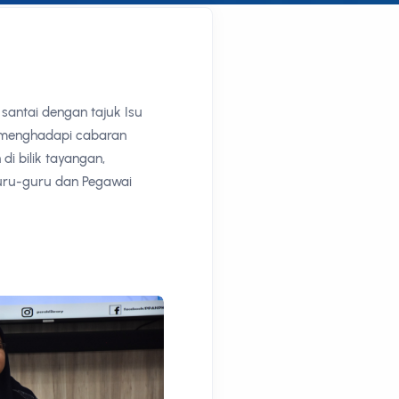
antai dengan tajuk Isu
a menghadapi cabaran
i bilik tayangan,
guru-guru dan Pegawai