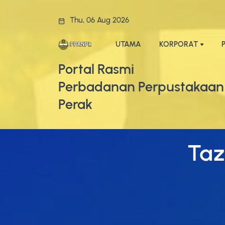
Thu, 06 Aug 2026
UTAMA
KORPORAT
Portal Rasmi
Perbadanan Perpustakaan
Perak
Taz