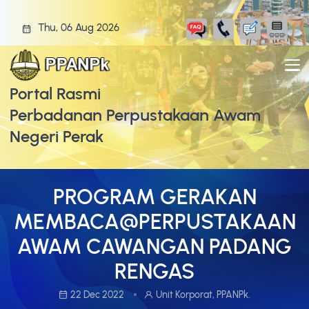
Thu, 06 Aug 2026
Portal Rasmi
Perbadanan Perpustakaan Awam
Negeri Perak
PROGRAM GERAKAN
MEMBACA@PERPUSTAKAAN
AWAM CAWANGAN PADANG
RENGAS
22 Dec 2022
Unit Korporat, PPANPk.