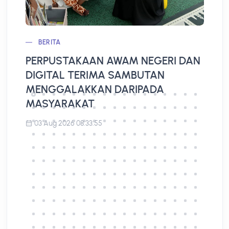
BERITA
PERPUSTAKAAN AWAM NEGERI DAN
L
DIGITAL TERIMA SAMBUTAN
A
MENGGALAKKAN DARIPADA
MASYARAKAT
03 Aug 2026 08:33:55