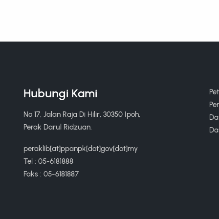
Hubungi Kami
Pe
Pe
No 17, Jalan Raja Di Hilir, 30350 Ipoh,
Das
Perak Darul Ridzuan.
Da
peraklib[at]ppanpk[dot]gov[dot]my
Tel : 05-6181888
Faks : 05-6181887