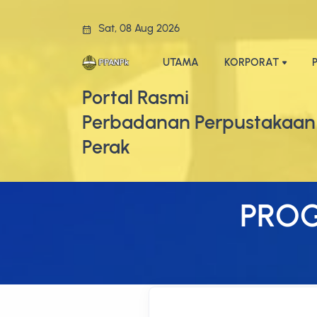
Sat, 08 Aug 2026
UTAMA
KORPORAT
Portal Rasmi
Perbadanan Perpustakaan
Perak
PRO