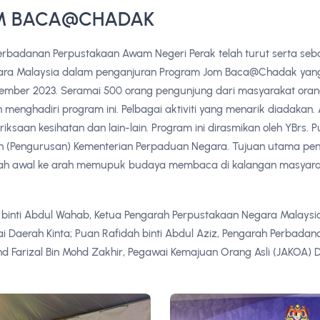
M BACA@CHADAK
rbadanan Perpustakaan Awam Negeri Perak telah turut serta seb
ara Malaysia dalam penganjuran Program Jom Baca@Chadak yan
ember 2023. Seramai 500 orang pengunjung dari masyarakat or
 menghadiri program ini. Pelbagai aktiviti yang menarik diadakan
iksaan kesihatan dan lain-lain. Program ini dirasmikan oleh YBrs.
n (Pengurusan) Kementerian Perpaduan Negara. Tujuan utama pen
kah awal ke arah memupuk budaya membaca di kalangan masyara
 binti Abdul Wahab, Ketua Pengarah Perpustakaan Negara Malaysia
ai Daerah Kinta; Puan Rafidah binti Abdul Aziz, Pengarah Perbad
d Farizal Bin Mohd Zakhir, Pegawai Kemajuan Orang Asli (JAKOA) D