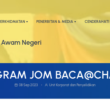
PERKHIDMATAN
PENERBITAN & MEDIA
CENDERAHATI
 Awam Negeri
GRAM JOM BACA@CH
08 Sep 2023
Unit Korporat dan Penyelidikan