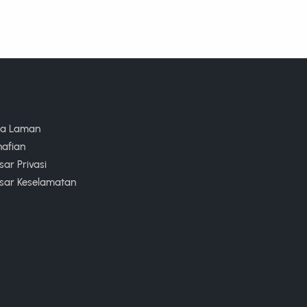
ta Laman
nafian
ar Privasi
sar Keselamatan