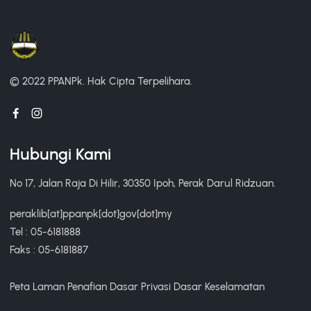
© 2022 PPANPk.
Hak Cipta Terpelihara.
Hubungi Kami
No 17, Jalan Raja Di Hilir, 30350 Ipoh, Perak Darul Ridzuan.
peraklib[at]ppanpk[dot]gov[dot]my
Tel : 05-6181888
Faks : 05-6181887
Peta Laman
Penafian
Dasar Privasi
Dasar Keselamatan