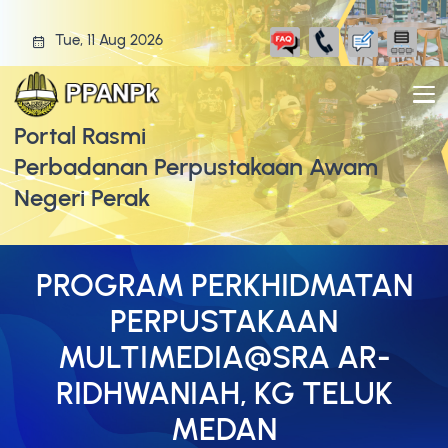
Tue, 11 Aug 2026
Portal Rasmi
Perbadanan Perpustakaan Awam
Negeri Perak
PROGRAM PERKHIDMATAN
PERPUSTAKAAN
MULTIMEDIA@SRA AR-
RIDHWANIAH, KG TELUK
MEDAN