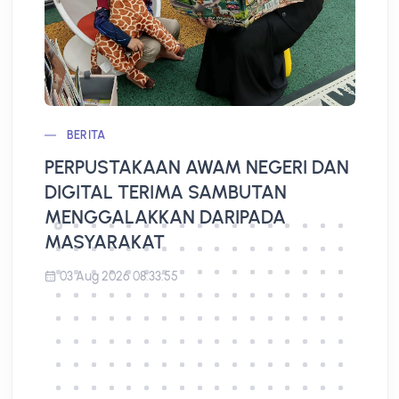
BERITA
PERPUSTAKAAN AWAM NEGERI DAN
L
DIGITAL TERIMA SAMBUTAN
A
MENGGALAKKAN DARIPADA
MASYARAKAT
03 Aug 2026 08:33:55