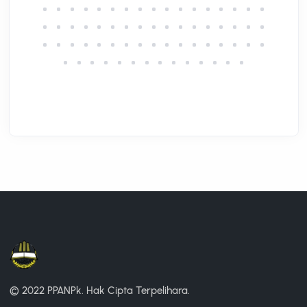
© 2022 PPANPk.
Hak Cipta Terpelihara.