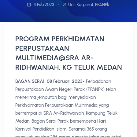
14 Feb 2023
Unit Korporat, PPANPk.
PROGRAM PERKHIDMATAN
PERPUSTAKAAN
MULTIMEDIA@SRA AR-
RIDHWANIAH, KG TELUK MEDAN
BAGAN SERAI, 08 Februari 2023-
Perbadanan
Perpustakaan Awam Negeri Perak (PPANPk) telah
menerima jemputan bagi menyediakan
Perkhidmatan Perpustakaan Multimedia yang
bertempat di SRA Ar-Ridhwaniah, Kampung Teluk
Medan, Bagan Serai Perak bersempena Hari
Karnival Pendidikan Islam. Seramai 365 orang
pengunjung dan 286 orang peserta telah menyertai