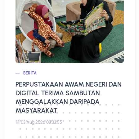
BERITA
PERPUSTAKAAN AWAM NEGERI DAN
L
DIGITAL TERIMA SAMBUTAN
A
MENGGALAKKAN DARIPADA
MASYARAKAT
03 Aug 2026 08:33:55