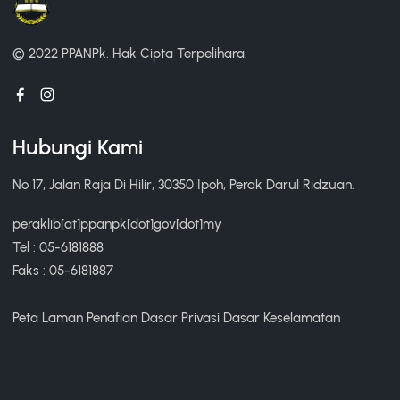
© 2022 PPANPk.
Hak Cipta Terpelihara.
Hubungi Kami
No 17, Jalan Raja Di Hilir, 30350 Ipoh, Perak Darul Ridzuan.
peraklib[at]ppanpk[dot]gov[dot]my
Tel : 05-6181888
Faks : 05-6181887
Peta Laman
Penafian
Dasar Privasi
Dasar Keselamatan