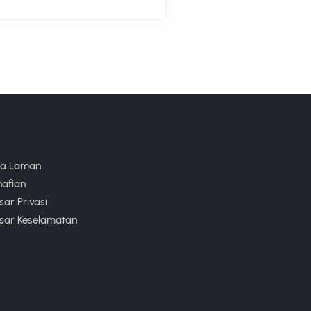
ta Laman
nafian
ar Privasi
sar Keselamatan