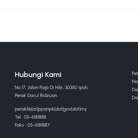
Hubungi Kami
Pe
Pe
No 17, Jalan Raja Di Hilir, 30350 Ipoh,
Das
Perak Darul Ridzuan.
Da
peraklib[at]ppanpk[dot]gov[dot]my
Tel : 05-6181888
Faks : 05-6181887