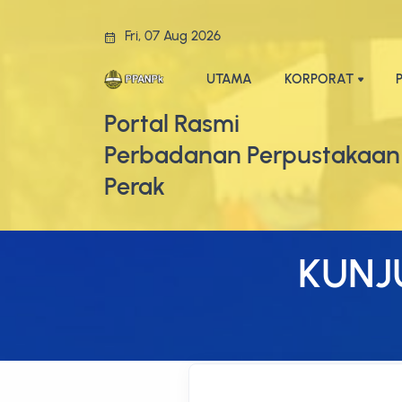
Fri, 07 Aug 2026
UTAMA
KORPORAT
Portal Rasmi
Perbadanan Perpustakaan
Perak
KUNJ