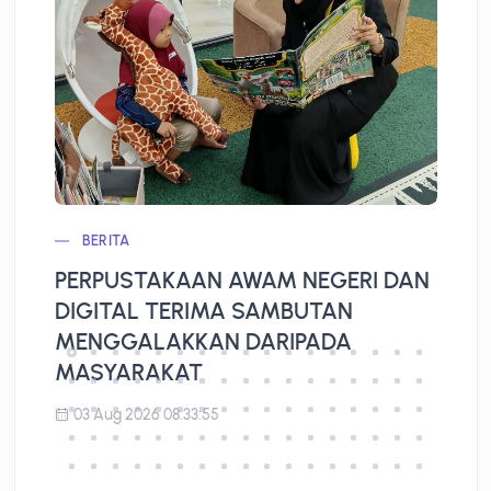
BERITA
PERPUSTAKAAN AWAM NEGERI DAN
L
DIGITAL TERIMA SAMBUTAN
A
MENGGALAKKAN DARIPADA
MASYARAKAT
03 Aug 2026 08:33:55