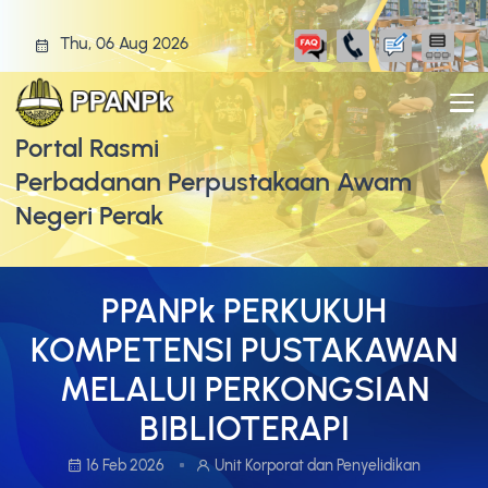
Thu, 06 Aug 2026
Portal Rasmi
Perbadanan Perpustakaan Awam
Negeri Perak
PPANPk PERKUKUH
KOMPETENSI PUSTAKAWAN
MELALUI PERKONGSIAN
BIBLIOTERAPI
16 Feb 2026
Unit Korporat dan Penyelidikan