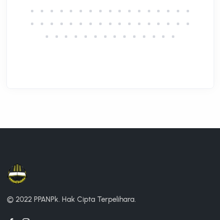
© 2022 PPANPk.
Hak Cipta Terpelihara.