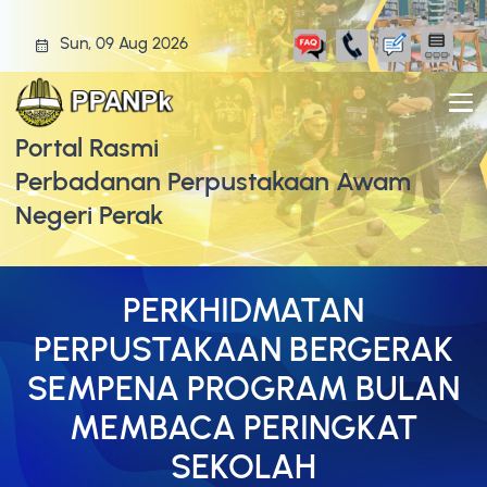
Sun, 09 Aug 2026
Portal Rasmi
Perbadanan Perpustakaan Awam
Negeri Perak
PERKHIDMATAN
PERPUSTAKAAN BERGERAK
SEMPENA PROGRAM BULAN
MEMBACA PERINGKAT
SEKOLAH