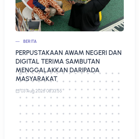
BERITA
PERPUSTAKAAN AWAM NEGERI DAN
L
DIGITAL TERIMA SAMBUTAN
A
MENGGALAKKAN DARIPADA
MASYARAKAT
03 Aug 2026 08:33:55