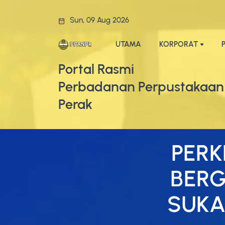
Sun, 09 Aug 2026
UTAMA
KORPORAT
Portal Rasmi
Perbadanan Perpustakaan
Perak
PERK
BER
SUKA