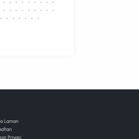
ta Laman
nafian
ar Privasi