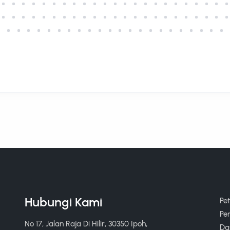
Hubungi Kami
Pe
Pe
No 17, Jalan Raja Di Hilir, 30350 Ipoh,
Das