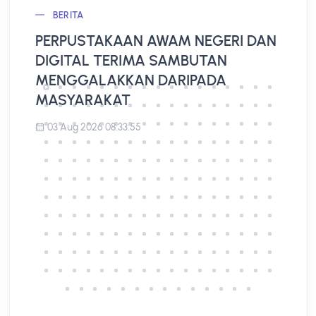
BERITA
PERPUSTAKAAN AWAM NEGERI DAN
L
DIGITAL TERIMA SAMBUTAN
A
MENGGALAKKAN DARIPADA
MASYARAKAT
03 Aug 2026 08:33:55