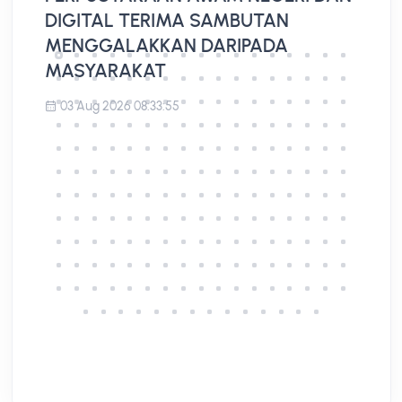
DIGITAL TERIMA SAMBUTAN
A
MENGGALAKKAN DARIPADA
MASYARAKAT
03 Aug 2026 08:33:55