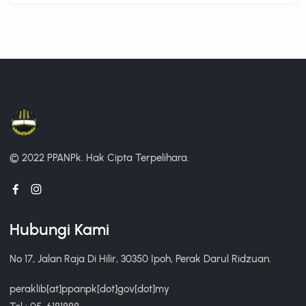
© 2022 PPANPk.
Hak Cipta Terpelihara.
Hubungi Kami
No 17, Jalan Raja Di Hilir, 30350 Ipoh, Perak Darul Ridzuan.
peraklib[at]ppanpk[dot]gov[dot]my