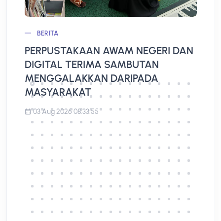
BERITA
PERPUSTAKAAN AWAM NEGERI DAN
L
DIGITAL TERIMA SAMBUTAN
A
MENGGALAKKAN DARIPADA
MASYARAKAT
03 Aug 2026 08:33:55