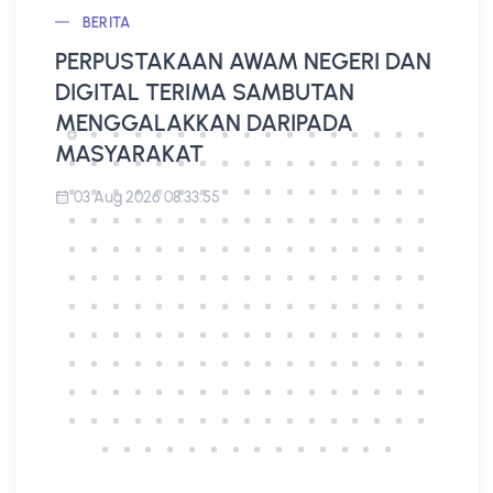
BERITA
PERPUSTAKAAN AWAM NEGERI DAN
L
DIGITAL TERIMA SAMBUTAN
A
MENGGALAKKAN DARIPADA
MASYARAKAT
03 Aug 2026 08:33:55