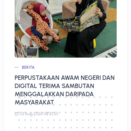
BERITA
PERPUSTAKAAN AWAM NEGERI DAN
L
DIGITAL TERIMA SAMBUTAN
A
MENGGALAKKAN DARIPADA
MASYARAKAT
03 Aug 2026 08:33:55