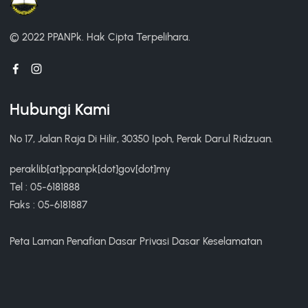
© 2022 PPANPk.
Hak Cipta Terpelihara.
Hubungi Kami
No 17, Jalan Raja Di Hilir, 30350 Ipoh, Perak Darul Ridzuan.
peraklib[at]ppanpk[dot]gov[dot]my
Tel : 05-6181888
Faks : 05-6181887
Peta Laman
Penafian
Dasar Privasi
Dasar Keselamatan