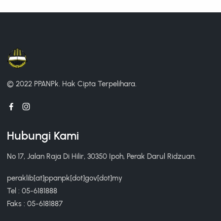
© 2022 PPANPk.
Hak Cipta Terpelihara.
Hubungi Kami
No 17, Jalan Raja Di Hilir, 30350 Ipoh, Perak Darul Ridzuan.
peraklib[at]ppanpk[dot]gov[dot]my
Tel : 05-6181888
Faks : 05-6181887