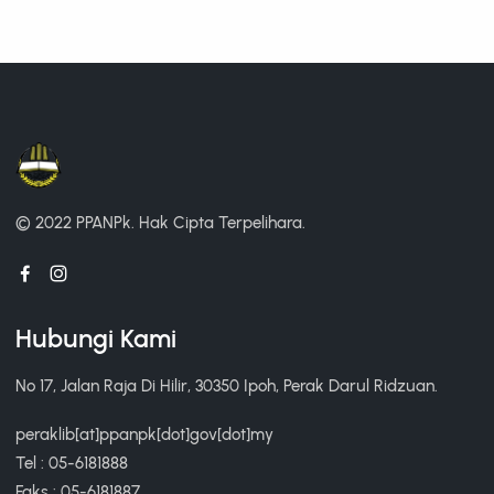
© 2022 PPANPk.
Hak Cipta Terpelihara.
Hubungi Kami
No 17, Jalan Raja Di Hilir, 30350 Ipoh, Perak Darul Ridzuan.
peraklib[at]ppanpk[dot]gov[dot]my
Tel : 05-6181888
Faks : 05-6181887