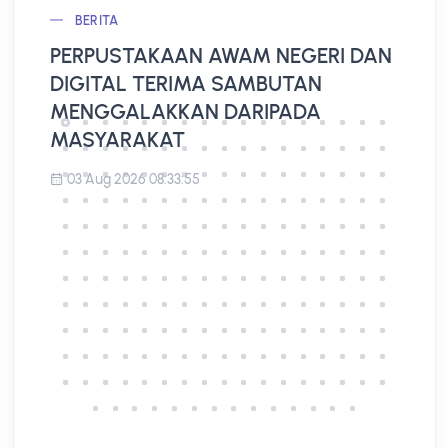
BERITA
PERPUSTAKAAN AWAM NEGERI DAN
L
DIGITAL TERIMA SAMBUTAN
A
MENGGALAKKAN DARIPADA
MASYARAKAT
03 Aug 2026 08:33:55