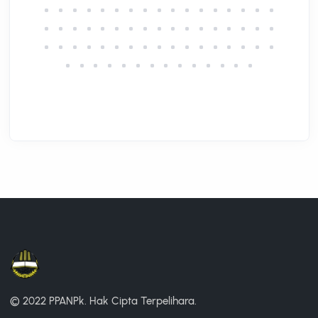
© 2022 PPANPk.
Hak Cipta Terpelihara.