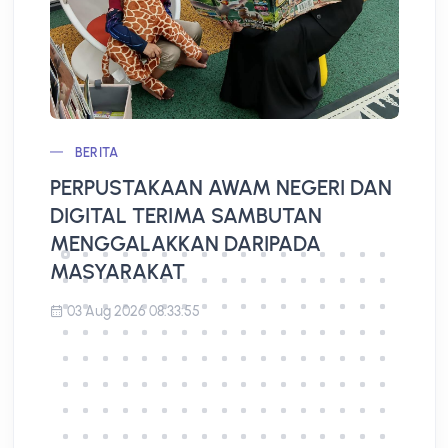
BERITA
PERPUSTAKAAN AWAM NEGERI DAN
L
DIGITAL TERIMA SAMBUTAN
A
MENGGALAKKAN DARIPADA
MASYARAKAT
03 Aug 2026 08:33:55